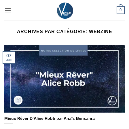
Passer
0
au
contenu
ARCHIVES PAR CATÉGORIE:
WEBZINE
07
Juil
Mieux Rêver D’Alice Robb par Anaïs Bensahra