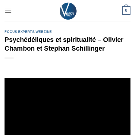
Passer
0
au
contenu
FOCUS EXPERTS
,
WEBZINE
Psychédéliques et spiritualité – Olivier
Chambon et Stephan Schillinger