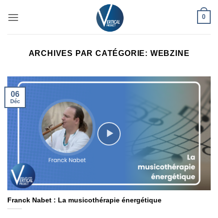
Passer
0
au
contenu
ARCHIVES PAR CATÉGORIE:
WEBZINE
06
Déc
Franck Nabet : La musicothérapie énergétique