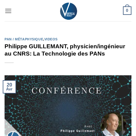
Passer
0
au
contenu
PAN / MÉTAPHYSIQUE
,
VIDEOS
Philippe GUILLEMANT, physicien/ingénieur
au CNRS: La Technologie des PANs
20
Avr