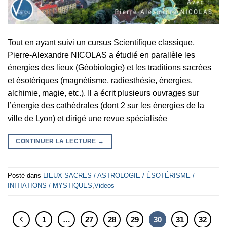
Tout en ayant suivi un cursus Scientifique classique,
Pierre-Alexandre NICOLAS a étudié en parallèle les
énergies des lieux (Géobiologie) et les traditions sacrées
et ésotériques (magnétisme, radiesthésie, énergies,
alchimie, magie, etc.). Il a écrit plusieurs ouvrages sur
l’énergie des cathédrales (dont 2 sur les énergies de la
ville de Lyon) et dirigé une revue spécialisée
CONTINUER LA LECTURE
→
Posté dans
LIEUX SACRES / ASTROLOGIE / ÉSOTÉRISME /
INITIATIONS / MYSTIQUES
,
Videos
1
…
27
28
29
30
31
32