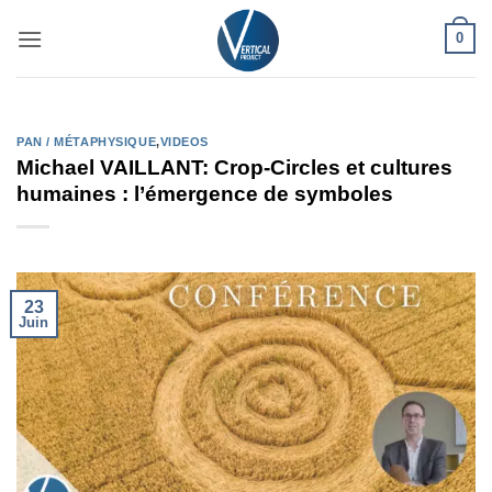
Passer
0
au
contenu
PAN / MÉTAPHYSIQUE
,
VIDEOS
Michael VAILLANT: Crop-Circles et cultures
humaines : l’émergence de symboles
23
Juin