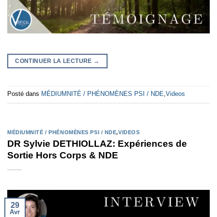
CONTINUER LA LECTURE
→
Posté dans
MÉDIUMNITÉ / PHÉNOMÈNES PSI / NDE
,
Videos
MÉDIUMNITÉ / PHÉNOMÈNES PSI / NDE
,
VIDEOS
DR Sylvie DETHIOLLAZ: Expériences de
Sortie Hors Corps & NDE
29
Avr