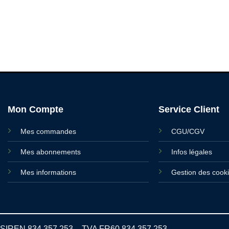
Mon Compte
Service Client
Mes commandes
CGU/CGV
Mes abonnements
Infos légales
Mes informations
Gestion des cook
SIREN 834 357 253 – TVA FR60 834 357 253