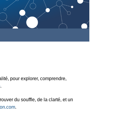
alité, pour explorer, comprendre,
m
.
uver du souffle, de la clarté, et un
-on.com
.