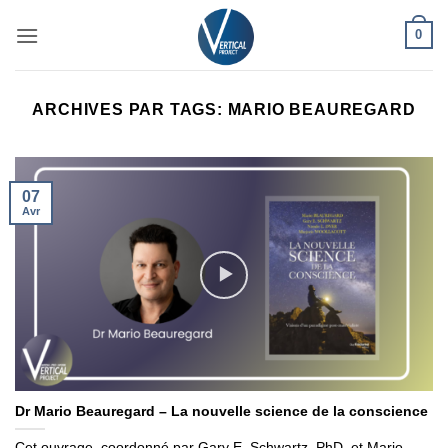
Passer
0
au
contenu
ARCHIVES PAR TAGS:
MARIO BEAUREGARD
07
Avr
Dr Mario Beauregard – La nouvelle science de la conscience
Cet ouvrage, coordonné par Gary E. Schwartz, PhD, et Mario