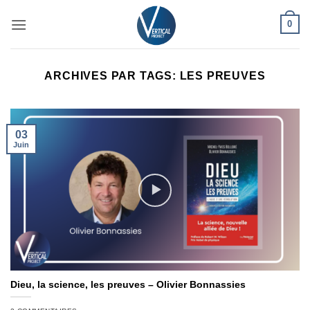
Passer
0
au
contenu
ARCHIVES PAR TAGS:
LES PREUVES
03
Juin
Dieu, la science, les preuves – Olivier Bonnassies