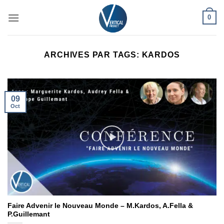
Passer
0
au
contenu
ARCHIVES PAR TAGS:
KARDOS
09
Oct
Faire Advenir le Nouveau Monde – M.Kardos, A.Fella &
P.Guillemant