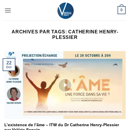
Passer
0
au
contenu
ARCHIVES PAR TAGS:
CATHERINE HENRY-
PLESSIER
22
Oct
L’existence de l’âme – ITW du Dr Catherine Henry-Plessier
par Valérie Seguin