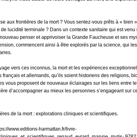
se aux frontières de la mort ? Vous sentez-vous prêts à « bien 
e lucidité terminale ? Dans un contexte sanitaire qui est venu r
nouveau penser et apprivoiser la Grande Faucheuse et ses myst
ension, commencent ainsi à être explorés par la science, qui le
arres.
yage vers ces inconnus, la mort et les expériences exceptionnel
s français et allemands, qu’ils soient historiens des religions, 
vous proposent de nouveaux éclairages sur les liens entre le cor
ière d’accompagner au mieux les personnes s’engageant sur ce 
ières de la mort : explorations cliniques et scientifiques.
s://www.editions-harmattan.fr/livre-
_cliniques_et_scientifiques_renaud_evrard_maryne_mutis- 978