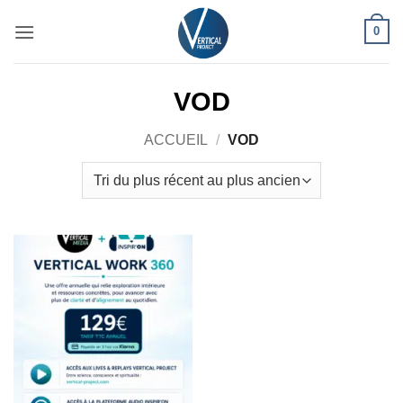
Passer
0
au
contenu
VOD
ACCUEIL
/
VOD