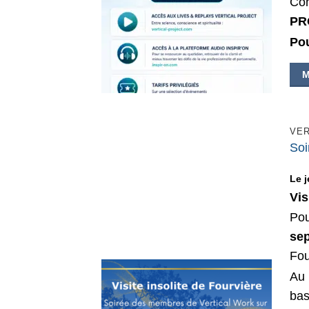
Con
PR
Pou
VER
Soi
Le 
Vis
Pou
se
Fou
Au 
bas