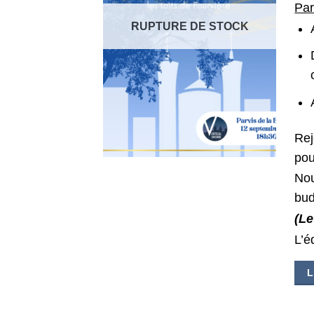
Par
RUPTURE DE STOCK
Rej
pou
Nou
bud
(Le
L’é
L