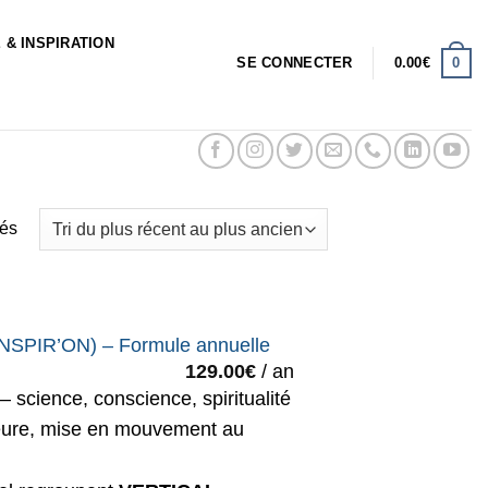
 & INSPIRATION
0
SE CONNECTER
0.00
€
Trié
hés
du
plus
récent
au
SPIR’ON) – Formule annuelle
plus
129.00
€
/ an
ancien
— science, conscience, spiritualité
érieure, mise en mouvement au