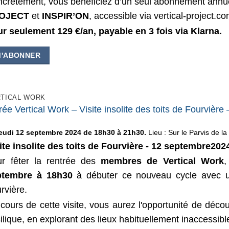
crètement, vous bénéficiez d’un seul abonnement annu
OJECT
et
INSPIR’ON
, accessible via vertical-project.c
r seulement 129 €/an, payable en 3 fois via Klarna.
M'ABONNER
TICAL WORK
rée Vertical Work – Visite insolite des toits de Fourviè
jeudi 12 septembre 2024 de 18h30 à 21h30.
Lieu : Sur le Parvis de l
ite insolite des toits de Fourvière - 12 septembre202
r fêter la rentrée des
membres de Vertical Work
,
ptembre à 18h30
à débuter ce nouveau cycle avec une
rvière.
cours de cette visite, vous aurez l'opportunité de décou
ilique, en explorant des lieux habituellement inaccessibl