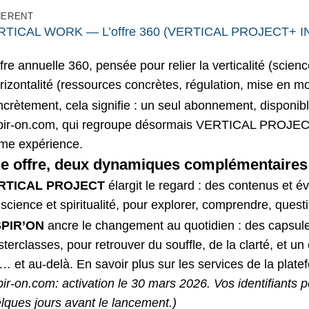
HERENT
RTICAL WORK — L’offre 360 (VERTICAL PROJECT+ INS
ffre annuelle 360, pensée pour relier la verticalité (scienc
orizontalité (ressources concrètes, régulation, mise en 
crètement, cela signifie : un seul abonnement, disponible
pir-on.com, qui regroupe désormais VERTICAL PROJEC
me expérience.
e offre, deux dynamiques complémentaires
RTICAL PROJECT
élargit le regard : des contenus et 
science et spiritualité, pour explorer, comprendre, question
SPIR’ON
ancre le changement au quotidien : des capsule
terclasses, pour retrouver du souffle, de la clarté, et un
… et au-delà. En savoir plus sur les services de la plat
pir-on.com: activation le 30 mars 2026. Vos identifiants
lques jours avant le lancement.)