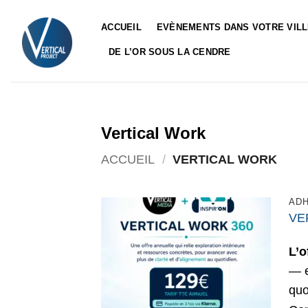
Passer
au
ACCUEIL
EVÈNEMENTS DANS VOTRE VIL
contenu
DE L’OR SOUS LA CENDRE
Vertical Work
ACCUEIL
/
VERTICAL WORK
AD
VE
L’o
— e
quo