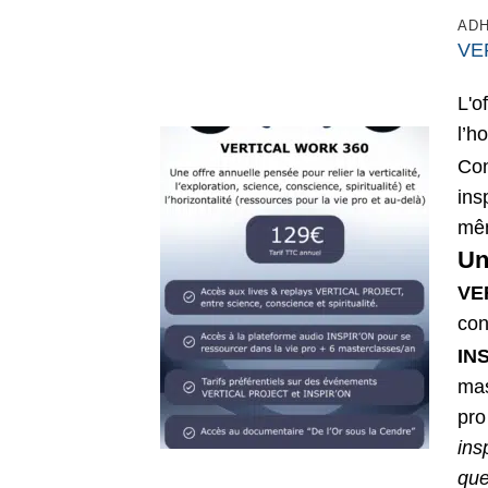
AD
VE
L'o
l’h
Con
ins
mê
Un
VE
con
IN
mas
pro
ins
que