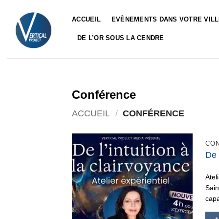
Passer
au
ACCUEIL
EVÈNEMENTS DANS VOTRE VIL
contenu
DE L’OR SOUS LA CENDRE
Conférence
ACCUEIL
/
CONFÉRENCE
CO
De 
Atel
Sain
capa