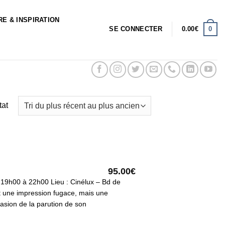
RE & INSPIRATION
0
SE CONNECTER
0.00
€
tat
95.00
€
 19h00 à 22h00 Lieu : Cinélux – Bd de
nt une impression fugace, mais une
casion de la parution de son