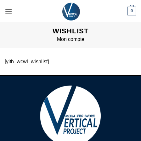
Passer
0
au
contenu
WISHLIST
Mon compte
[yith_wcwl_wishlist]