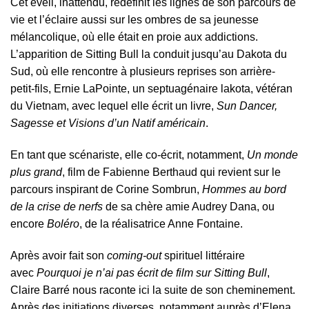
Cet éveil, inattendu, redéfinit les lignes de son parcours de
vie et l’éclaire aussi sur les ombres de sa jeunesse
mélancolique, où elle était en proie aux addictions.
L’apparition de Sitting Bull la conduit jusqu’au Dakota du
Sud, où elle rencontre à plusieurs reprises son arrière-
petit-fils, Ernie LaPointe, un septuagénaire lakota, vétéran
du Vietnam, avec lequel elle écrit un livre,
Sun Dancer,
Sagesse et Visions d’un Natif américain
.
En tant que scénariste, elle co-écrit, notamment,
Un monde
plus grand
, film de Fabienne Berthaud qui revient sur le
parcours inspirant de Corine Sombrun,
Hommes au bord
de la crise de nerfs
de sa chère amie Audrey Dana, ou
encore
Boléro
, de la réalisatrice Anne Fontaine.
Après avoir fait son
coming-out
spirituel littéraire
avec
Pourquoi je n’ai pas écrit de film sur Sitting Bull
,
Claire Barré nous raconte ici la suite de son cheminement.
Après des initiations diverses, notamment auprès d’Elena,