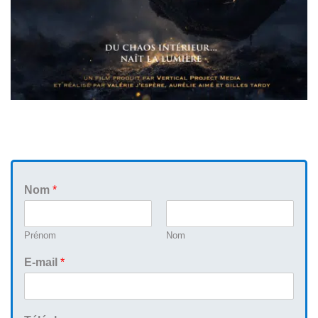
Nom
*
Prénom
Nom
E-mail
*
C