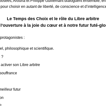
posées, Arouna et Philippe Guillemant dialoguent ensemble, en d
pour choisir en autant de liberté, de conscience et d’intelligenc
Le Temps des Choix et le rôle du Libre arbitre
l’ouverture à la joie du cœur et à notre futur futé-glo
rotagonistes :
uel, philosophique et scientifique.
e ?
activer son Libre arbitre
a souffrance
eilleur futur
ion
?