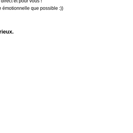
irect et pour vous !
e émotionnelle que possible :))
rieux.