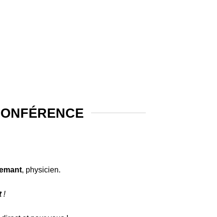
OCONFÉRENCE
lemant
, physicien.
t
!