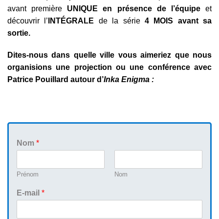
avant première
UNIQUE
en présence de l’équipe
et
découvrir l’
INTÉGRALE
de la série
4 MOIS avant sa
sortie.
Dites-nous dans quelle ville vous aimeriez que nous
organisions une projection ou une conférence avec
Patrice Pouillard autour d’
Inka Enigma :
l
Nom
*
e
E
-
Prénom
Nom
m
a
E-mail
*
i
l
+