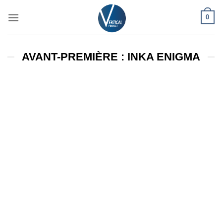
Passer
0
au
contenu
AVANT-PREMIÈRE : INKA ENIGMA