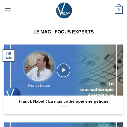
Passer
0
au
contenu
LE MAG : FOCUS EXPERTS
06
Déc
Franck Nabet : La musicothérapie énergétique