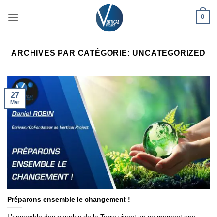
Passer
0
au
contenu
ARCHIVES PAR CATÉGORIE:
UNCATEGORIZED
27
Mar
Préparons ensemble le changement !
L’ensemble des peuples de la Terre vivent en ce moment une