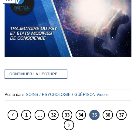
CONTINUER LA LECTURE
→
Posté dans
SOINS / PSYCHOLOGIE / GUÉRISON
,
Videos
1
…
32
33
34
35
36
37