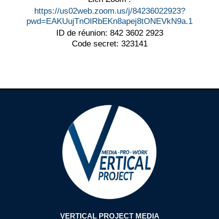
https://us02web.zoom.us/j/84236022923?
pwd=EAKUujTnOlRbEKn8apej8tONEVkN9a.1
ID de réunion: 842 3602 2923
Code secret: 323141
VERTICAL PROJECT MEDIA