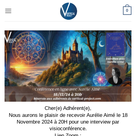
Passer
0
au
contenu
Cher(e) Adhérent(e),
Nous aurons le plaisir de recevoir Aurélie Aimé le 18
Novembre 2024 à 20H pour une interview par
visioconférence.
Lien Zoom :