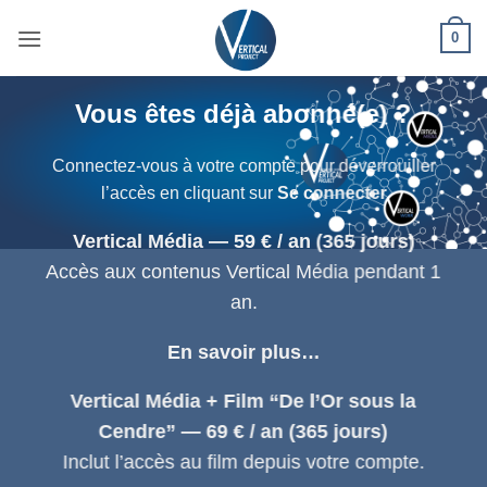
Passer
0
au
contenu
Vous êtes déjà abonné(e) ?
Connectez-vous à votre compte pour déverrouiller
l’accès en cliquant sur
Se connecter
Vertical Média — 59 € / an (365 jours)
Accès aux contenus Vertical Média pendant 1
an.
En savoir plus…
Vertical Média + Film “De l’Or sous la
Cendre” — 69 € / an (365 jours)
Inclut l’accès au film depuis votre compte.