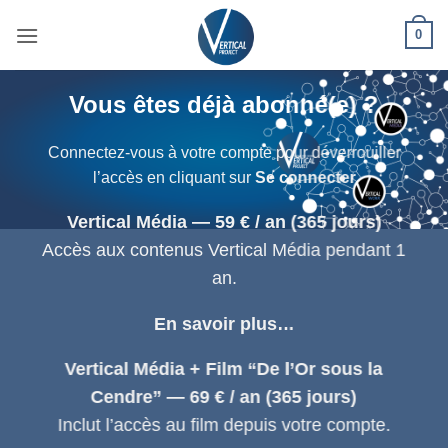
Passer
0
au
contenu
Vous êtes déjà abonné(e) ?
Connectez-vous à votre compte pour déverrouiller
l’accès en cliquant sur
Se connecter
Vertical Média — 59 € / an (365 jours)
Accès aux contenus Vertical Média pendant 1
an.
En savoir plus…
Vertical Média + Film “De l’Or sous la
Cendre” — 69 € / an (365 jours)
Inclut l’accès au film depuis votre compte.