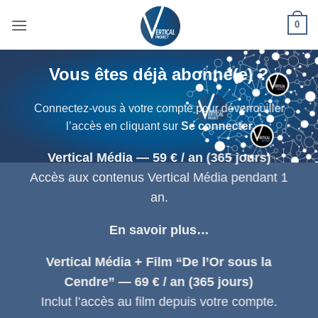
Passer
0
au
contenu
Vous êtes déjà abonné(e) ?
Connectez-vous à votre compte pour déverrouiller
l’accès en cliquant sur
Se connecter
Vertical Média — 59 € / an (365 jours)
Accès aux contenus Vertical Média pendant 1
an.
En savoir plus…
Vertical Média + Film “De l’Or sous la
Cendre” — 69 € / an (365 jours)
Inclut l’accès au film depuis votre compte.