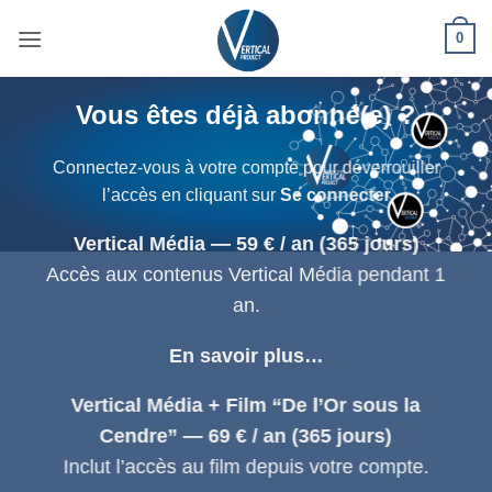
Passer
0
au
contenu
Vous êtes déjà abonné(e) ?
Connectez-vous à votre compte pour déverrouiller
l’accès en cliquant sur
Se connecter
Vertical Média — 59 € / an (365 jours)
Accès aux contenus Vertical Média pendant 1
an.
En savoir plus…
Vertical Média + Film “De l’Or sous la
Cendre” — 69 € / an (365 jours)
Inclut l’accès au film depuis votre compte.