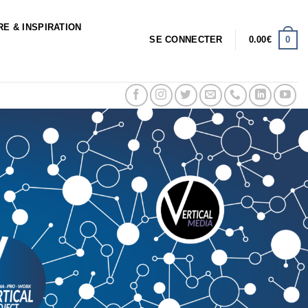
RE & INSPIRATION
0
SE CONNECTER
0.00
€