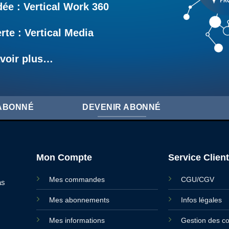
e : Vertical Work 360
rte : Vertical Media
voir plus…
'ABONNÉ
DEVENIR ABONNÉ
Mon Compte
Service Client
Mes commandes
CGU/CGV
as
Mes abonnements
Infos légales
Mes informations
Gestion des c