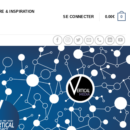
RE & INSPIRATION
0
SE CONNECTER
0.00
€