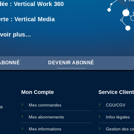
e : Vertical Work 360
rte : Vertical Media
voir plus…
'ABONNÉ
DEVENIR ABONNÉ
Mon Compte
Service Client
Mes commandes
CGU/CGV
as
Mes abonnements
Infos légales
Mes informations
Gestion des c