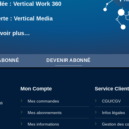
e : Vertical Work 360
rte : Vertical Media
voir plus…
'ABONNÉ
DEVENIR ABONNÉ
Mon Compte
Service Client
Mes commandes
CGU/CGV
as
Mes abonnements
Infos légales
Mes informations
Gestion des c