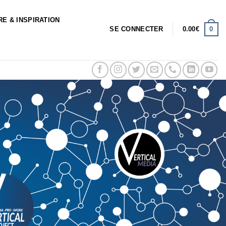
RE & INSPIRATION
0
SE CONNECTER
0.00
€