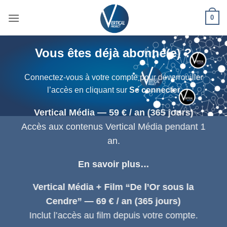
Passer
0
au
contenu
Vous êtes déjà abonné(e) ?
Connectez-vous à votre compte pour déverrouiller
l’accès en cliquant sur
Se connecter
Vertical Média — 59 € / an (365 jours)
Accès aux contenus Vertical Média pendant 1
an.
En savoir plus…
Vertical Média + Film “De l’Or sous la
Cendre” — 69 € / an (365 jours)
Inclut l’accès au film depuis votre compte.