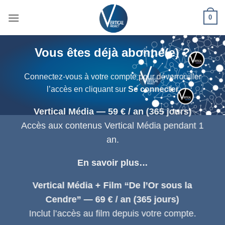
Passer
0
au
contenu
Vous êtes déjà abonné(e) ?
Connectez-vous à votre compte pour déverrouiller
l’accès en cliquant sur
Se connecter
Vertical Média — 59 € / an (365 jours)
Accès aux contenus Vertical Média pendant 1
an.
En savoir plus…
Vertical Média + Film “De l’Or sous la
Cendre” — 69 € / an (365 jours)
Inclut l’accès au film depuis votre compte.