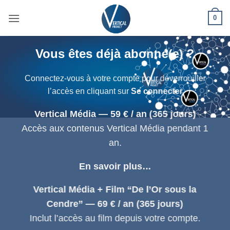
Passer
0
au
contenu
Vous êtes déjà abonné(e) ?
Connectez-vous à votre compte pour déverrouiller
l’accès en cliquant sur
Se connecter
Vertical Média — 59 € / an (365 jours)
Accès aux contenus Vertical Média pendant 1
an.
En savoir plus…
Vertical Média + Film “De l’Or sous la
Cendre” — 69 € / an (365 jours)
Inclut l’accès au film depuis votre compte.