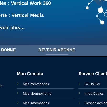
e : Vertical Work 360
rte : Vertical Media
voir plus…
'ABONNÉ
DEVENIR ABONNÉ
Mon Compte
Service Client
Mes commandes
CGU/CGV
as
Mes abonnements
Infos légales
Mes informations
Gestion des c