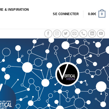
RE & INSPIRATION
0
SE CONNECTER
0.00
€