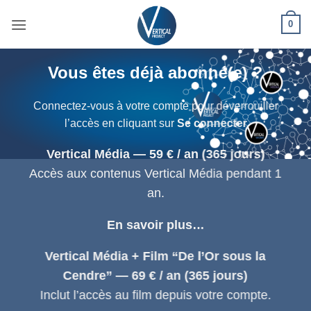
Passer
0
au
contenu
Vous êtes déjà abonné(e) ?
Connectez-vous à votre compte pour déverrouiller
l’accès en cliquant sur
Se connecter
Vertical Média — 59 € / an (365 jours)
Accès aux contenus Vertical Média pendant 1
an.
En savoir plus…
Vertical Média + Film “De l’Or sous la
Cendre” — 69 € / an (365 jours)
Inclut l’accès au film depuis votre compte.