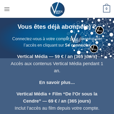
Passer
0
au
contenu
Vous êtes déjà abonné(e) ?
Connectez-vous à votre compte pour déverrouiller
l’accès en cliquant sur
Se connecter
Vertical Média — 59 € / an (365 jours)
Accès aux contenus Vertical Média pendant 1
an.
En savoir plus…
Vertical Média + Film “De l’Or sous la
Cendre” — 69 € / an (365 jours)
Inclut l’accès au film depuis votre compte.