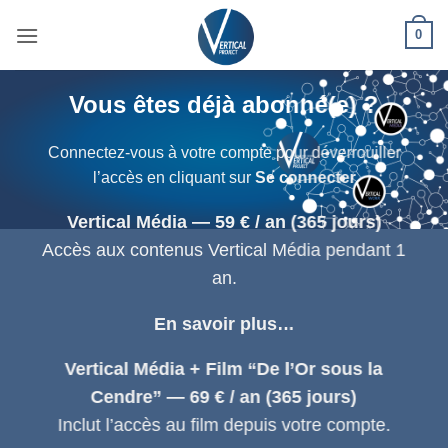
Passer
0
au
contenu
Vous êtes déjà abonné(e) ?
Connectez-vous à votre compte pour déverrouiller
l’accès en cliquant sur
Se connecter
Vertical Média — 59 € / an (365 jours)
Accès aux contenus Vertical Média pendant 1
an.
En savoir plus…
Vertical Média + Film “De l’Or sous la
Cendre” — 69 € / an (365 jours)
Inclut l’accès au film depuis votre compte.