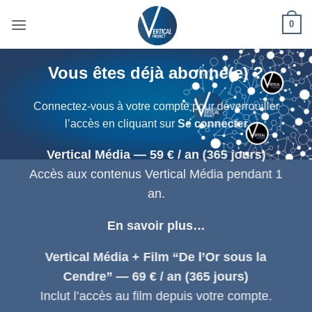
Passer
0
au
contenu
Vous êtes déjà abonné(e) ?
Connectez-vous à votre compte pour déverrouiller
l’accès en cliquant sur
Se connecter
Vertical Média — 59 € / an (365 jours)
Accès aux contenus Vertical Média pendant 1
an.
En savoir plus…
Vertical Média + Film “De l’Or sous la
Cendre” — 69 € / an (365 jours)
Inclut l’accès au film depuis votre compte.