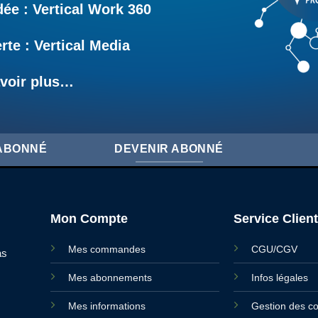
e : Vertical Work 360
rte : Vertical Media
voir plus…
'ABONNÉ
DEVENIR ABONNÉ
Mon Compte
Service Client
Mes commandes
CGU/CGV
as
Mes abonnements
Infos légales
Mes informations
Gestion des c