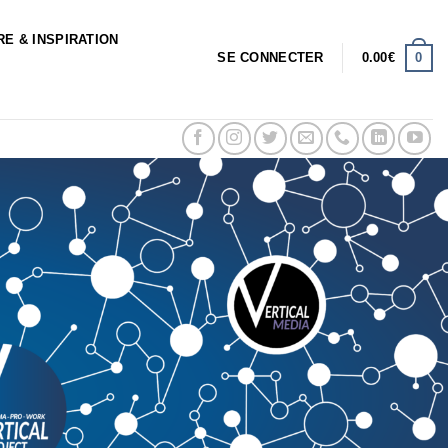
RE & INSPIRATION
0
SE CONNECTER
0.00
€