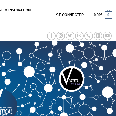
RE & INSPIRATION
0
SE CONNECTER
0.00
€