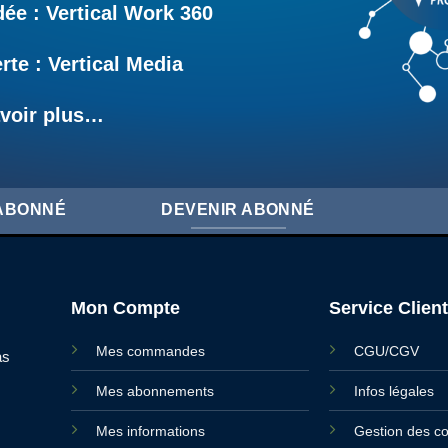
e : Vertical Work 360
rte : Vertical Media
voir plus…
'ABONNÉ
DEVENIR ABONNÉ
Mon Compte
Service Client
Mes commandes
CGU/CGV
as
Mes abonnements
Infos légales
Mes informations
Gestion des c