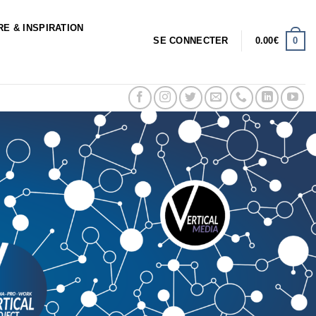
RE & INSPIRATION
0
SE CONNECTER
0.00
€