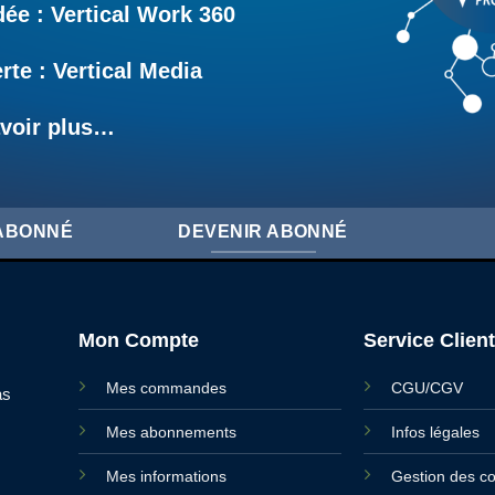
e : Vertical Work 360
rte : Vertical Media
voir plus…
'ABONNÉ
DEVENIR ABONNÉ
Mon Compte
Service Client
Mes commandes
CGU/CGV
as
Mes abonnements
Infos légales
Mes informations
Gestion des c