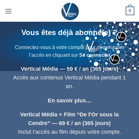
Passer
0
au
contenu
Vous êtes déjà abonné(e) ?
Connectez-vous à votre compte pour déverrouiller
l’accès en cliquant sur
Se connecter
Vertical Média — 59 € / an (365 jours)
Accès aux contenus Vertical Média pendant 1
an.
En savoir plus…
Vertical Média + Film “De l’Or sous la
Cendre” — 69 € / an (365 jours)
Inclut l’accès au film depuis votre compte.