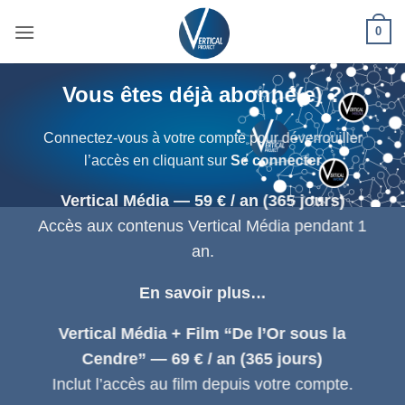
Passer
0
au
contenu
Vous êtes déjà abonné(e) ?
Connectez-vous à votre compte pour déverrouiller
l’accès en cliquant sur
Se connecter
Vertical Média — 59 € / an (365 jours)
Accès aux contenus Vertical Média pendant 1
an.
En savoir plus…
Vertical Média + Film “De l’Or sous la
Cendre” — 69 € / an (365 jours)
Inclut l’accès au film depuis votre compte.