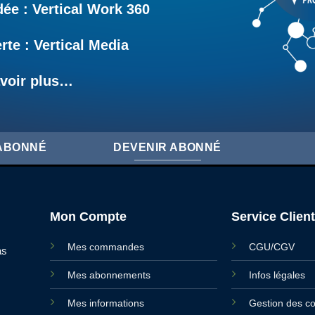
e : Vertical Work 360
rte : Vertical Media
voir plus…
'ABONNÉ
DEVENIR ABONNÉ
Mon Compte
Service Client
Mes commandes
CGU/CGV
as
Mes abonnements
Infos légales
Mes informations
Gestion des c