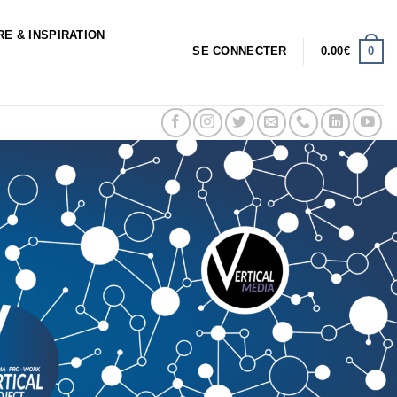
RE & INSPIRATION
0
SE CONNECTER
0.00
€