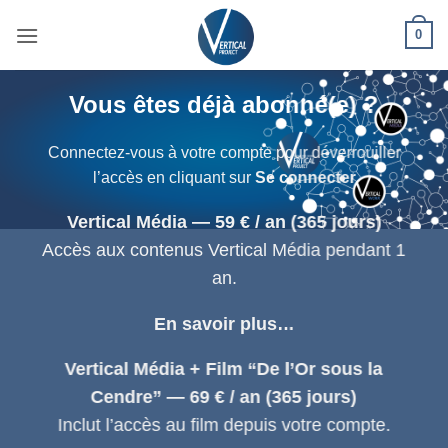
Passer
0
au
contenu
Vous êtes déjà abonné(e) ?
Connectez-vous à votre compte pour déverrouiller
l’accès en cliquant sur
Se connecter
Vertical Média — 59 € / an (365 jours)
Accès aux contenus Vertical Média pendant 1
an.
En savoir plus…
Vertical Média + Film “De l’Or sous la
Cendre” — 69 € / an (365 jours)
Inclut l’accès au film depuis votre compte.