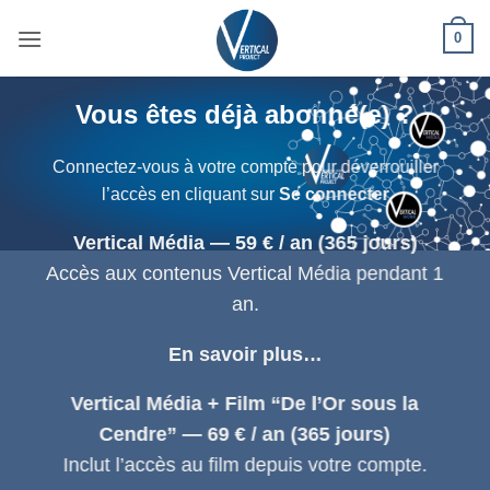
Passer
0
au
contenu
Vous êtes déjà abonné(e) ?
Connectez-vous à votre compte pour déverrouiller
l’accès en cliquant sur
Se connecter
Vertical Média — 59 € / an (365 jours)
Accès aux contenus Vertical Média pendant 1
an.
En savoir plus…
Vertical Média + Film “De l’Or sous la
Cendre” — 69 € / an (365 jours)
Inclut l’accès au film depuis votre compte.