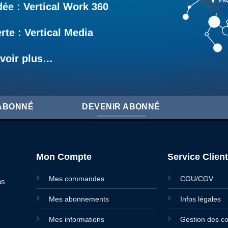
e : Vertical Work 360
rte : Vertical Media
voir plus…
'ABONNÉ
DEVENIR ABONNÉ
Mon Compte
Service Client
Mes commandes
CGU/CGV
as
Mes abonnements
Infos légales
Mes informations
Gestion des c