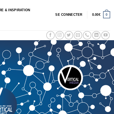
RE & INSPIRATION
0
SE CONNECTER
0.00
€