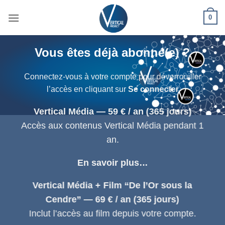
Passer
0
au
contenu
Vous êtes déjà abonné(e) ?
Connectez-vous à votre compte pour déverrouiller
l’accès en cliquant sur
Se connecter
Vertical Média — 59 € / an (365 jours)
Accès aux contenus Vertical Média pendant 1
an.
En savoir plus…
Vertical Média + Film “De l’Or sous la
Cendre” — 69 € / an (365 jours)
Inclut l’accès au film depuis votre compte.