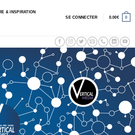
RE & INSPIRATION
0
SE CONNECTER
0.00
€