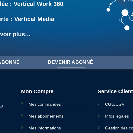
e : Vertical Work 360
rte : Vertical Media
voir plus…
'ABONNÉ
DEVENIR ABONNÉ
Mon Compte
Service Client
Mes commandes
CGU/CGV
as
Mes abonnements
Infos légales
Mes informations
Gestion des c