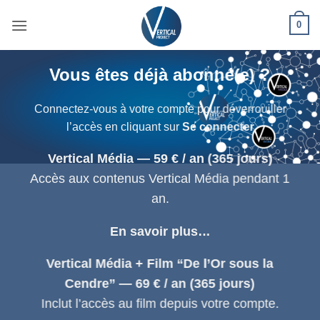
Passer
0
au
contenu
Vous êtes déjà abonné(e) ?
Connectez-vous à votre compte pour déverrouiller
l’accès en cliquant sur
Se connecter
Vertical Média — 59 € / an (365 jours)
Accès aux contenus Vertical Média pendant 1
an.
En savoir plus…
Vertical Média + Film “De l’Or sous la
Cendre” — 69 € / an (365 jours)
Inclut l’accès au film depuis votre compte.